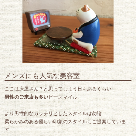
2019.02.06
ブログを更新しました( ..)φめがね 眼鏡を壊す♪の巻き
2019.02.03
ブログを更新しましたφ(・ω・ )店長大喜び♪の巻き
2019.01.18
ブログを更新しましたφ(..)カラオケに行ってきた♪の巻き
2019.01.10
メンズにも人気な美容室
ブログを更新しましたφ(・ω・ )嬉しい絵手紙ありがとう♪の巻き
ここは床屋さん？と思ってしまう日もあるくらい
2019.01.05
ブログを更新しましたφ(・ω・ )2019年明けました♪の巻き
男性のご来店も多い
ピースマイル。
2017.04.29
より男性的なカッチリとしたスタイルは勿論
ブログを更新しました( ..)φお花を買いに行く♪の巻き
柔らかみのある優しい印象のスタイルもご提案していま
2017.04.11
す。
手づくり新聞「笑日和」最新号ムリやり配布中ぅ～！