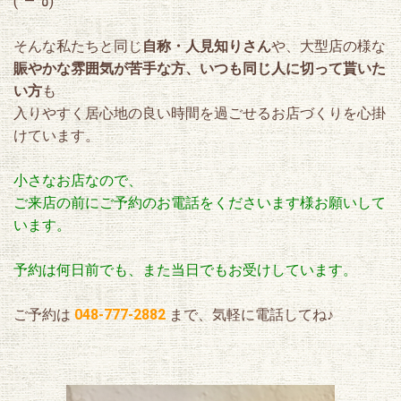
(¯―¯٥)
2019.04.07
ピースマイル新聞「笑日和」最新号、絶賛配布中ぅ～
そんな私たちと同じ
自称・人見知りさん
や、大型店の様な
2019.03.09
賑やかな雰囲気が苦手な方、
いつも同じ人に切って貰いた
ブログを更新しました( ..)φ空き時間の過ごし方♪の巻き
い方
も
入りやすく居心地の良い時間を過ごせるお店づくりを心掛
2019.03.03
けています。
ブログを更新しましたφ(・ω・ )ぶらり新宿♪の巻き
小さなお店なので、
2019.02.28
ブログを更新しましたφ(・ω・ )お裾分け♪の巻き
ご来店の前にご予約のお電話をくださいます様お願いして
います。
2019.02.17
ブログを更新しましたφ(・ω・ )めがね女子会に行く♪の巻き
予約は何日前でも、また当日でもお受けしています。
2019.02.15
ご予約は
048-777-2882
まで、気軽に電話してね♪
ブログを更新しましたφ(・ω・ )バレンタインデー♪の巻き
2019.02.10
ブログを更新しましたφ(・ω・ )美味しい差し入れありがとう♪の
巻き