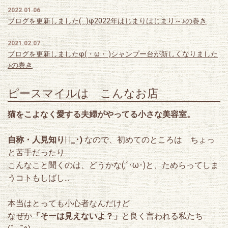
2022.01.06
ブログを更新しました( ..)φ2022年はじまりはじまり～♪の巻き
2021.02.07
ブログを更新しましたφ(・ω・ )シャンプー台が新しくなりました
♪の巻き
2019.10.04
ピースマイルは こんなお店
ブログを更新しました( ..)φ今日のにゃんこ♪の巻き
猫をこよなく愛する夫婦がやってる小さな美容室。
2019.09.11
ピースマイル新聞「笑日和」最新号、絶賛配布中ぅ～
自称・人見知り| |_･)
なので、初めてのところは ちょっ
と苦手だったり
2019.05.23
ブログを更新しましたφ(・ω・ )元気配給の旅（ボランティア）福
こんなこと聞くのは、どうかな(;´･ω･)と、ためらってしま
島県富岡町♪の巻き
うコトもしばし...
2019.04.07
本当はとっても小心者なんだけど
ブログを更新しましたφ(・ω・ )はじまりの季節♪の巻き
なぜか
「そーは見えないよ？」
と良く言われる私たち