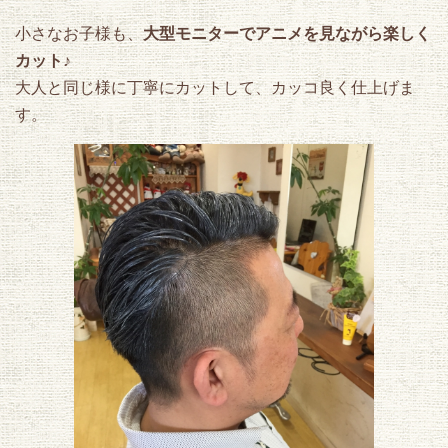
小さなお子様も、
大型モニターでアニメを見ながら楽しく
2017.04.11
カット♪
ブログを更新しましたφ(・ω・ )カットの合間は読書の時間♪の巻
き
大人と同じ様に丁寧にカットして、カッコ良く仕上げま
す。
2017.03.31
ブログを更新しました( ..)φ秩父日帰り温泉に行ってきた♪の巻き
2017.03.23
ブログを更新しましたφ(・ω・ )美味しい差し入れありがとう♪の
巻
2017.03.20
ブログを更新しましたφ(・ω・ )兄弟でカットにやってきた♪の巻
2017.03.19
アメブロ（ブログ）始めましたφ(・ω・ )
2017.02.21
只今ホームページ制作中─=≡Σ((( つ•̀ω•́)つ