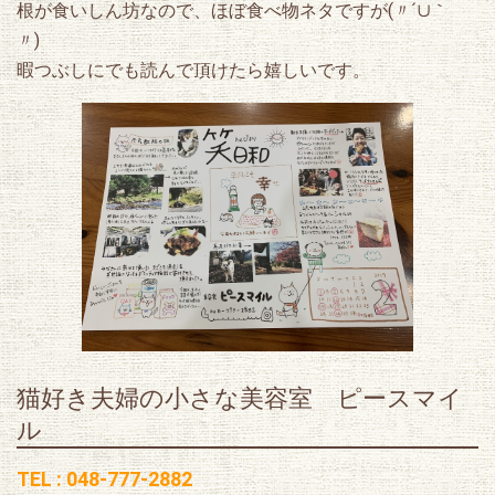
根が食いしん坊なので、ほぼ食べ物ネタですが(〃´∪｀
〃)ゞ
暇つぶしにでも読んで頂けたら嬉しいです。
猫好き夫婦の小さな美容室 ピースマイ
ル
TEL : 048-777-2882