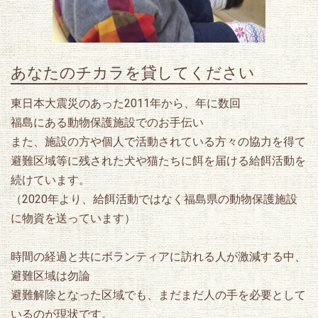
あなたのチカラを貸してください
東日本大震災のあった2011年から、年に数回
福島にある動物保護施設でのお手伝い
また、施設の方や個人で活動されている方々の協力を得て
避難区域等に残された犬や猫たちに餌を届ける給餌活動を
続けています。
（2020年より、給餌活動ではなく福島県の動物保護施設
に物資を送っています）
時間の経過と共にボランティアに訪れる人が激減する中、
避難区域は勿論
避難解除となった区域でも、まだまだ人の手を必要として
いるのが現状です。